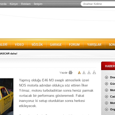
mızda
Künye
Reklam
İletişim
 NASCAR daha!
Dra
Yapmış olduğu E46 M3 swaplı atmosferik üzeri
Gün
NOS motorla adından oldukça söz ettiren İlker
Yılmaz, motoru turboladıktan sonra henüz parmak
Mot
ısırtacak bir performans gösteremedi. Fakat
Cad
inanıyoruz ki setup oturduktan sonra herkesi
Mot
etkileyecek.
Org