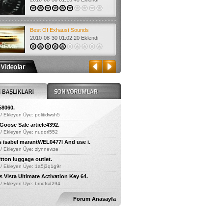
Best Of Exhaust Sounds
2010-08-30 01:02:20 Eklendi
Opet Full Force Reklam
2010-08-30 00:39:57 Eklendi
2 Fast 2 Real Trailer
58060.
2010-08-30 00:35:10 Eklendi
/ Ekleyen Üye: politidwsh5
oose Sale article4392.
 / Ekleyen Üye: nudorl552
s isabel marantWEL0477l And use i.
ARM
 / Ekleyen Üye: zlynnewze
2010-08-30 00:33:46 Eklendi
itton luggage outlet.
 / Ekleyen Üye: 1a5j3q1g9r
Vista Ultimate Activation Key 64.
Red R33 Show
 / Ekleyen Üye: bmofsd294
2010-08-30 01:26:41 Eklendi
Forum Anasayfa