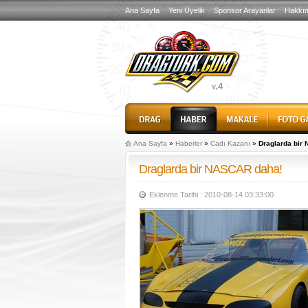
Ana Sayfa
Yeni Üyelik
Sponsor Arayanlar
Hakkı
Ana Sayfa
»
Haberler
»
Cadı Kazanı
»
Draglarda bir
Draglarda bir NASCAR daha!
Eklenme Tarihi : 2010-08-14 03:33:00