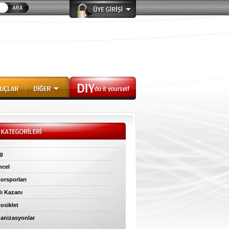
g
cel
orsporları
ı Kazanı
osiklet
anizasyonlar