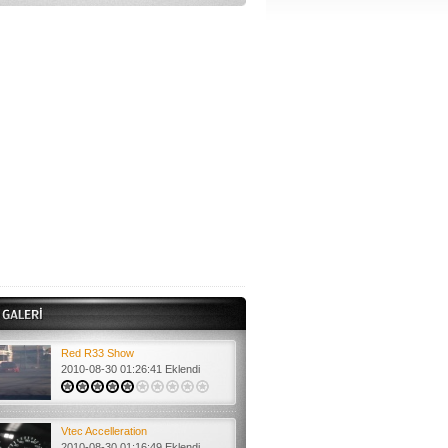
Opet Full Force Reklam
2010-08-30 00:39:57 Eklendi
2 Fast 2 Real Trailer
2010-08-30 00:35:10 Eklendi
ARM
2010-08-30 00:33:46 Eklendi
Red R33 Show
2010-08-30 01:26:41 Eklendi
Vtec Accelleration
2010-08-30 01:16:49 Eklendi