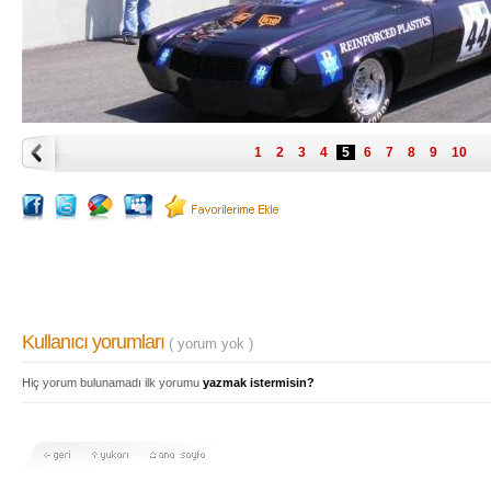
1
2
3
4
5
6
7
8
9
10
Kullanıcı yorumları
( yorum yok )
Hiç yorum bulunamadı ilk yorumu
yazmak istermisin?