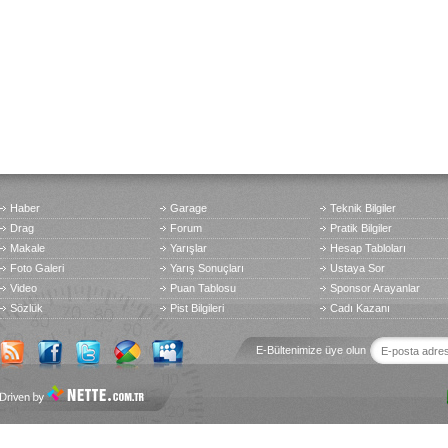
Haber
Garage
Teknik Bilgiler
Drag
Forum
Pratik Bilgiler
Makale
Yarışlar
Hesap Tabloları
Foto Galeri
Yarış Sonuçları
Ustaya Sor
Video
Puan Tablosu
Sponsor Arayanlar
Sözlük
Pist Bilgileri
Cadı Kazanı
E-Bültenimize üye olun