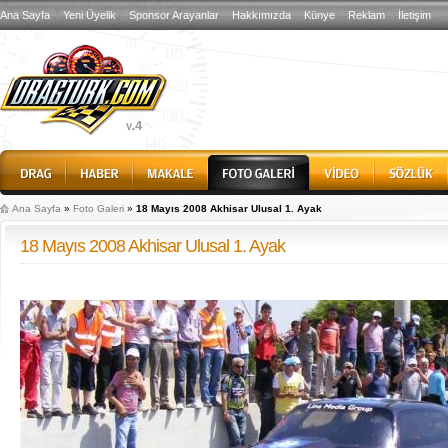
Ana Sayfa
Yeni Üyelik
Sponsor Arayanlar
Hakkımızda
Künye
Reklam
İletişim
Ana Sayfa
»
Foto Galeri
»
18 Mayıs 2008 Akhisar Ulusal 1. Ayak
18 Mayıs 2008 Akhisar Ulusal 1. Ayak