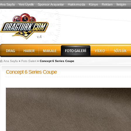
Ana Sayfa
Yeni Üyelik
Sponsor Arayanlar
Hakkımızda
Künye
Reklam
İletişim
Ana Sayfa
»
Foto Galeri
»
Concept 6 Series Coupe
Concept 6 Series Coupe