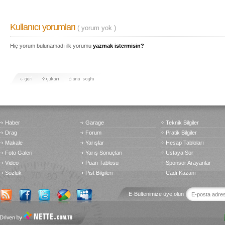
Kullanıcı yorumları
( yorum yok )
Hiç yorum bulunamadı ilk yorumu
yazmak istermisin?
Haber
Garage
Teknik Bilgiler
Drag
Forum
Pratik Bilgiler
Makale
Yarışlar
Hesap Tabloları
Foto Galeri
Yarış Sonuçları
Ustaya Sor
Video
Puan Tablosu
Sponsor Arayanlar
Sözlük
Pist Bilgileri
Cadı Kazanı
E-Bültenimize üye olun