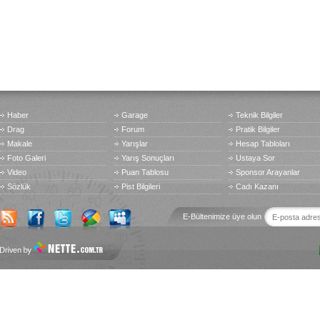
Haber
Garage
Teknik Bilgiler
Drag
Forum
Pratik Bilgiler
Makale
Yarışlar
Hesap Tabloları
Foto Galeri
Yarış Sonuçları
Ustaya Sor
Video
Puan Tablosu
Sponsor Arayanlar
Sözlük
Pist Bilgileri
Cadı Kazanı
E-Bültenimize üye olun