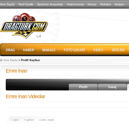
Ana Sayfa
Yeni Üyelik
Sponsor Arayanlar
Hakkımızda
Künye
Reklam
İletişim
Ana Sayfa
»
Profil Sayfası
Emre İnan
Profil
Garaj
Emre İnan Videolar