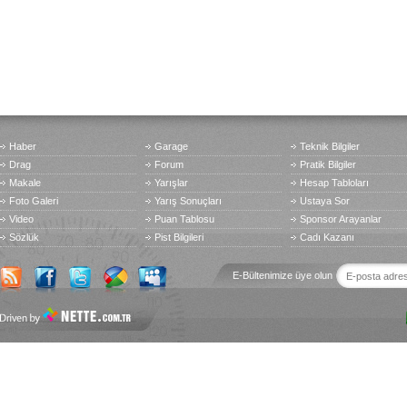
Haber
Garage
Teknik Bilgiler
Drag
Forum
Pratik Bilgiler
Makale
Yarışlar
Hesap Tabloları
Foto Galeri
Yarış Sonuçları
Ustaya Sor
Video
Puan Tablosu
Sponsor Arayanlar
Sözlük
Pist Bilgileri
Cadı Kazanı
E-Bültenimize üye olun