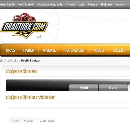
Ana Sayfa
Yeni Üyelik
Sponsor Arayanlar
Hakkımızda
Künye
Reklam
İletişim
Ana Sayfa
»
Profil Sayfası
doğan sökmen
Profil
Garaj
doğan sökmen Videolar